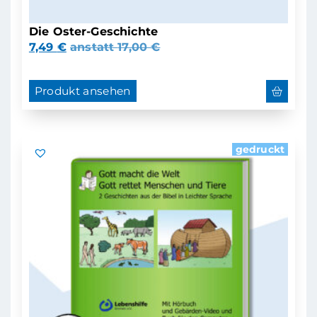
Die Oster-Geschichte
7,49
€
anstatt
17,00
€
Produkt ansehen
gedruckt