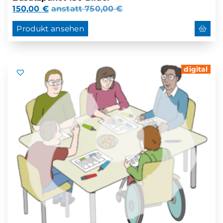
150,00
€
anstatt
750,00
€
Produkt ansehen
digital