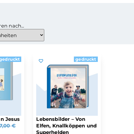
ren nach...
gedruckt
gedruckt
n Jesus
Lebensbilder – Von
17,00
€
Elfen, Knallköppen und
Superhelden