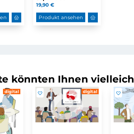
19,90
€
hen
Produkt ansehen
e könnten Ihnen vielleich
digital
digital