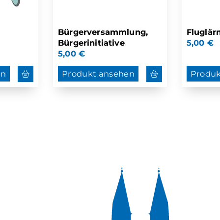
Bürgerversammlung,
Fluglär
Bürgerinitiative
5,00
€
5,00
€
en
Produkt ansehen
Produk