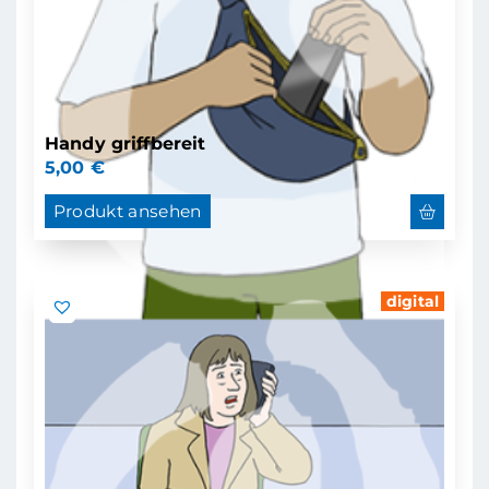
Handy griffbereit
5,00
€
Produkt ansehen
digital