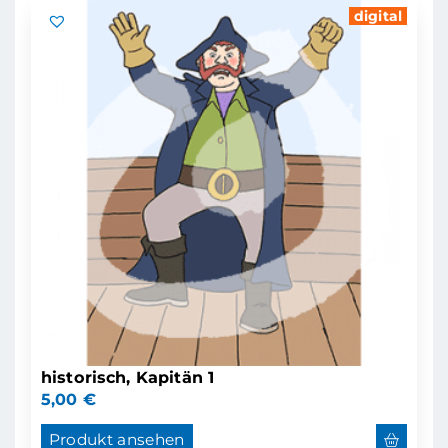
digital
historisch, Kapitän 1
5,00
€
Produkt ansehen