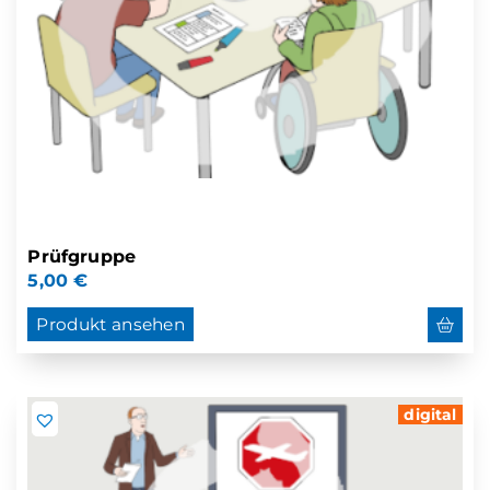
Prüfgruppe
5,00
€
Produkt ansehen
digital