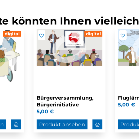
e könnten Ihnen vielleich
digital
digital
Bürgerversammlung,
Fluglär
Bürgerinitiative
5,00
€
5,00
€
en
Produkt ansehen
Produk