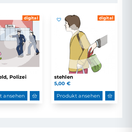
digital
digital
ld, Polizei
stehlen
5,00
€
t ansehen
Produkt ansehen