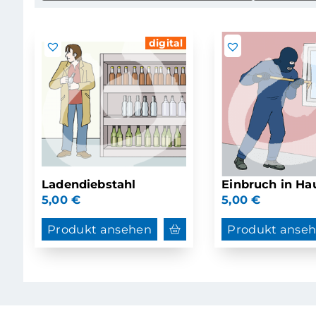
digital
Ladendiebstahl
Einbruch in Ha
5,00
€
5,00
€
Produkt ansehen
Produkt anse