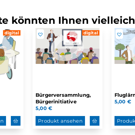
e könnten Ihnen vielleich
digital
digital
Bürgerversammlung,
Fluglär
Bürgerinitiative
5,00
€
5,00
€
en
Produkt ansehen
Produk