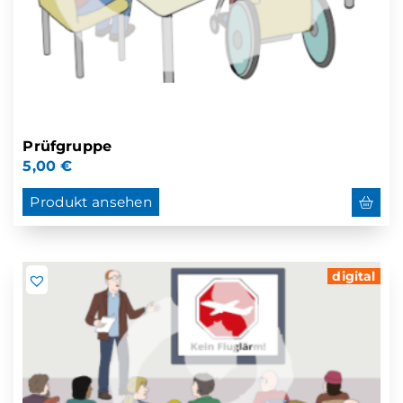
Prüfgruppe
5,00
€
Produkt ansehen
digital