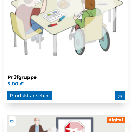
Prüfgruppe
5,00
€
Produkt ansehen
digital