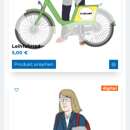
Leihfahrrad
5,00
€
Produkt ansehen
digital