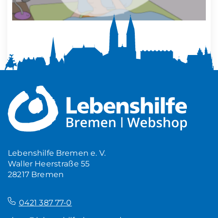
Mehr Ruhe zuhause
5,00
€
Produkt ansehen
Lebenshilfe Bremen e. V.
Waller Heerstraße 55
28217 Bremen
–
0421 387 77-0