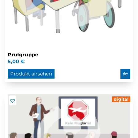
Prüfgruppe
5,00
€
Produkt ansehen
digital