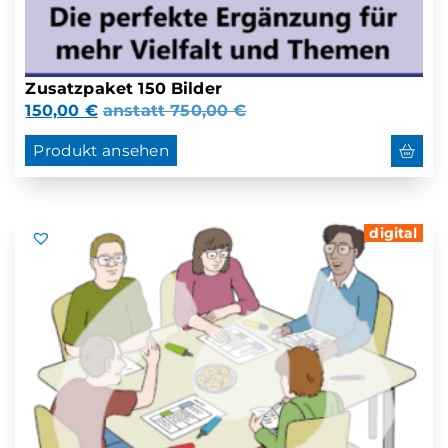
Zusatzpaket 150 Bilder
150,00
€
anstatt
750,00
€
Produkt ansehen
digital