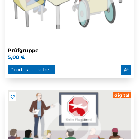
Prüfgruppe
5,00
€
Produkt ansehen
digital