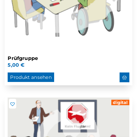
Prüfgruppe
5,00
€
Produkt ansehen
digital