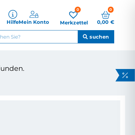
0
0
0,00
€
Hilfe
Mein Konto
Merkzettel
funden.