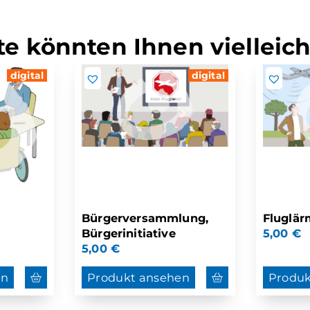
e könnten Ihnen vielleich
digital
digital
Bürgerversammlung,
Fluglär
Bürgerinitiative
5,00
€
5,00
€
en
Produkt ansehen
Produk