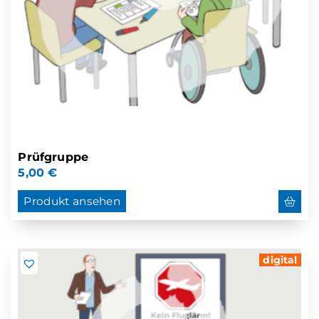
Prüfgruppe
5,00
€
Produkt ansehen
digital