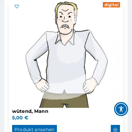
digital
wütend, Mann
5,00
€
Produkt ansehen