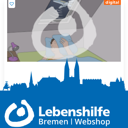
digital
Mehr Ruhe zuhause
5,00
€