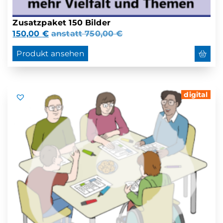
Zusatzpaket 150 Bilder
150,00
€
anstatt
750,00
€
Produkt ansehen
digital