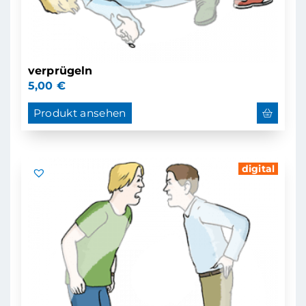
verprügeln
5,00
€
Produkt ansehen
digital