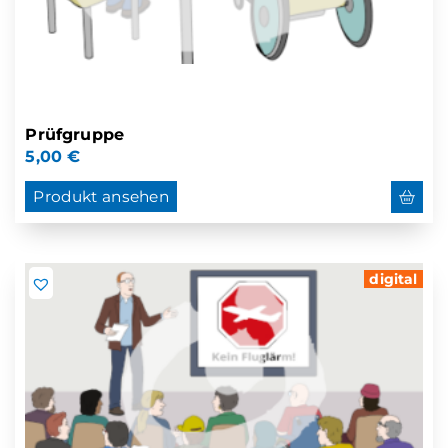
Prüfgruppe
5,00
€
Produkt ansehen
digital