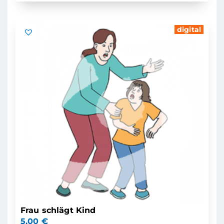
digital
Frau schlägt Kind
5,00
€