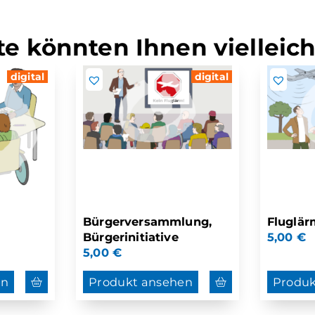
e könnten Ihnen vielleich
digital
digital
Bürgerversammlung,
Fluglär
Bürgerinitiative
5,00
€
5,00
€
en
Produkt ansehen
Produk