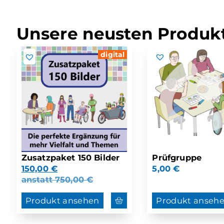
Unsere neusten Produkt
digital
Zusatzpaket 150 Bilder
Prüfgruppe
150,00
€
5,00
€
anstatt
750,00
€
Produkt ansehen
Produkt anseh