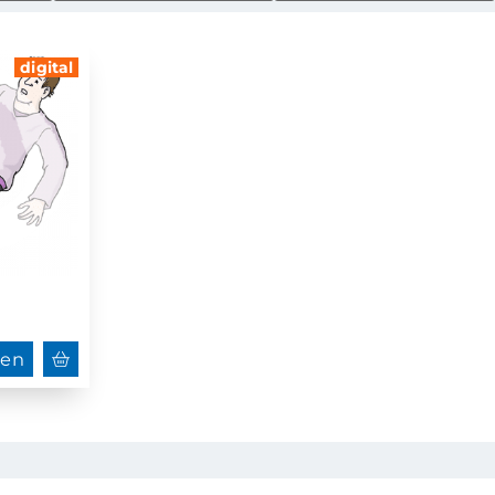
digital
hen