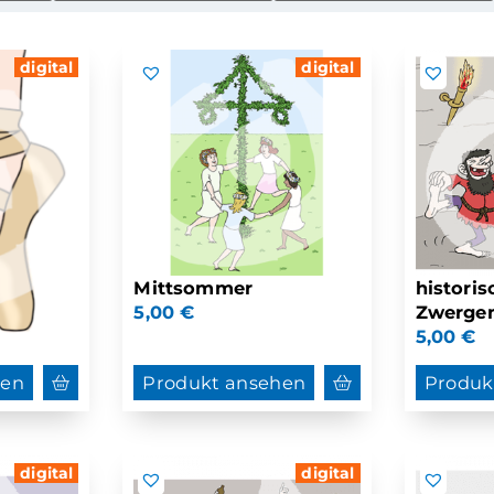
digital
digital
Mittsommer
historis
5,00
€
Zwerge
5,00
€
hen
Produkt ansehen
Produk
digital
digital