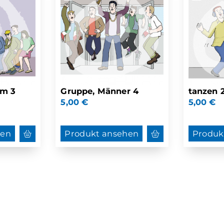
um 3
Gruppe, Männer 4
tanzen 
5,00
€
5,00
€
hen
Produkt ansehen
Produk