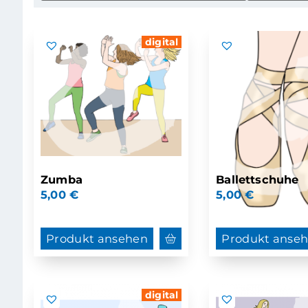
digital
Zumba
Ballettschuhe
5,00
€
5,00
€
Produkt ansehen
Produkt anse
digital