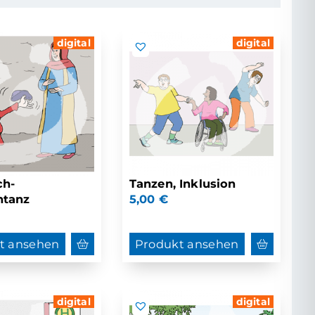
digital
digital
ch-
Tanzen, Inklusion
ntanz
5,00
€
t ansehen
Produkt ansehen
digital
digital