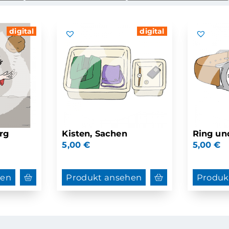
digital
digital
rg
Kisten, Sachen
Ring u
5,00
€
5,00
€
hen
Produkt ansehen
Produk