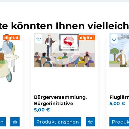
e könnten Ihnen vielleich
digital
digital
Bürgerversammlung,
Fluglär
Bürgerinitiative
5,00
€
5,00
€
en
Produkt ansehen
Produk