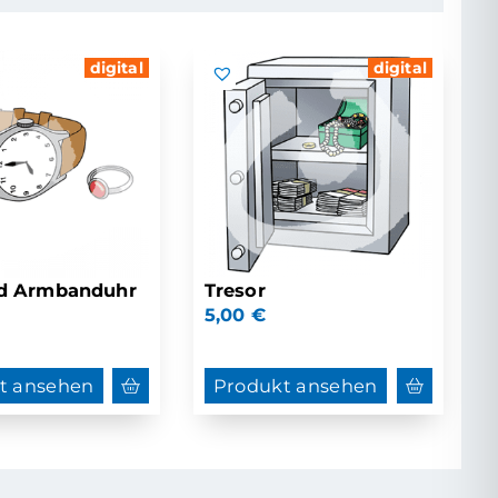
digital
digital
nd Armbanduhr
Tresor
5,00
€
t ansehen
Produkt ansehen