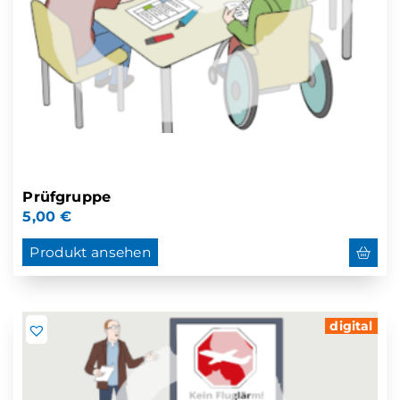
Prüfgruppe
5,00
€
Produkt ansehen
digital