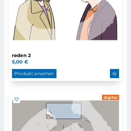
reden 2
5,00
€
Produkt ansehen
digital