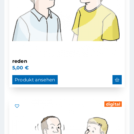
reden
5,00
€
Produkt ansehen
digital