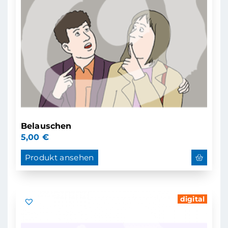
Belauschen
5,00
€
Produkt ansehen
digital