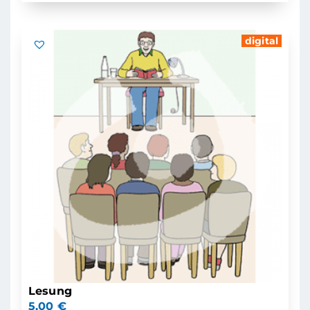
digital
Lesung
5,00
€