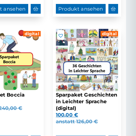
t ansehen
Produkt ansehen
digital
digital
et Boccia
Sparpaket Geschichten
in Leichter Sprache
240,00
€
(digital)
100,00
€
anstatt
126,00
€