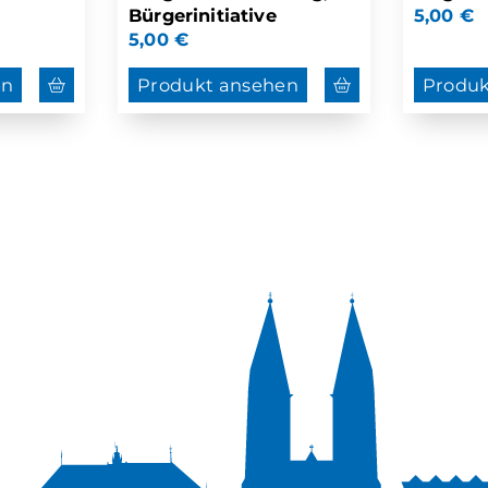
Bürgerinitiative
5,00
€
5,00
€
en
Produkt ansehen
Produk