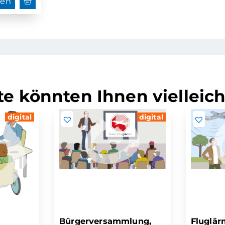
hen
e könnten Ihnen vielleich
digital
digital
Bürgerversammlung,
Fluglär