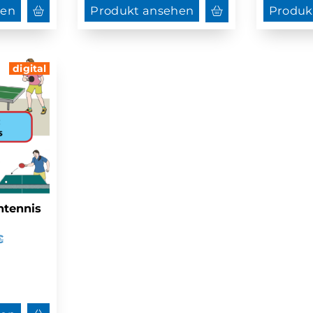
hen
Produkt ansehen
Produk
digital
htennis
€