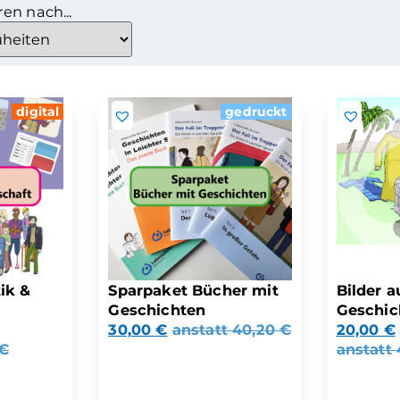
ren nach...
digital
gedruckt
ik &
Sparpaket Bücher mit
Bilder a
Geschichten
Geschic
30,00
€
anstatt
40,20
€
20,00
€
€
anstatt