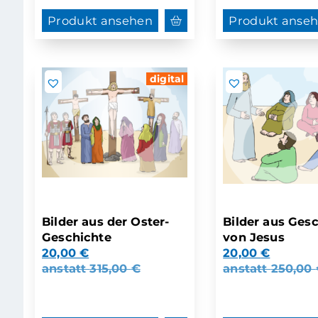
Produkt ansehen
Produkt anse
digital
Bilder aus der Oster-
Bilder aus Ges
Geschichte
von Jesus
20,00
€
20,00
€
anstatt
315,00
€
anstatt
250,00