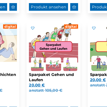
hen
Produkt ansehen
Produk
digital
digital
chichten
Sparpaket Gehen und
Sparpak
Laufen
20,00
€
20,00
€
anstatt
€
anstatt
105,00
€