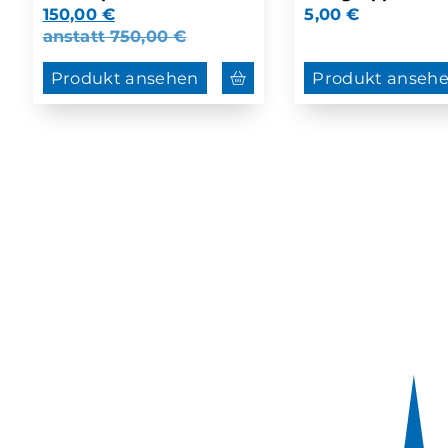
150,00
€
5,00
€
anstatt
750,00
€
Produkt ansehen
Produkt anseh