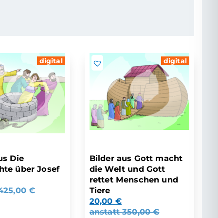
digital
digital
us Die
Bilder aus Gott macht
hte über Josef
die Welt und Gott
rettet Menschen und
425,00
€
Tiere
20,00
€
anstatt
350,00
€