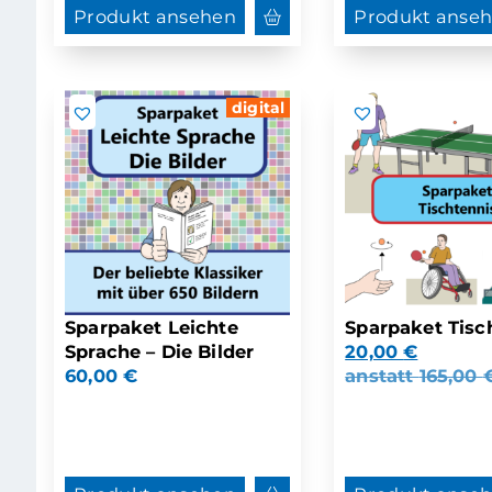
Produkt ansehen
Produkt anse
digital
Sparpaket Leichte
Sparpaket Tisc
Sprache – Die Bilder
20,00
€
60,00
€
anstatt
165,00