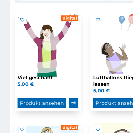
digital
Viel geschafft
Luftballons fli
5,00
€
lassen
5,00
€
Produkt ansehen
Produkt anse
digital