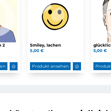
n 2
Smiley, lachen
glücklic
5,00
€
5,00
€
hen
Produkt ansehen
Produk