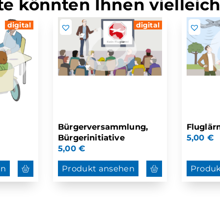
e könnten Ihnen vielleich
digital
digital
Bürgerversammlung,
Fluglär
Bürgerinitiative
5,00
€
5,00
€
en
Produkt ansehen
Produk