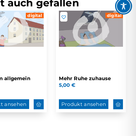
t auch gefallen
digital
digital
m allgemein
Mehr Ruhe zuhause
5,00
€
t ansehen
Produkt ansehen