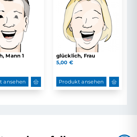
h, Mann 1
glücklich, Frau
5,00
€
t ansehen
Produkt ansehen