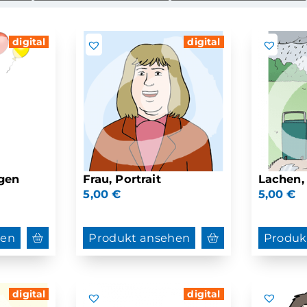
digital
digital
egen
Frau, Portrait
Lachen,
5,00
€
5,00
€
hen
Produkt ansehen
Produk
digital
digital