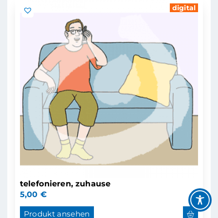
digital
telefonieren, zuhause
5,00
€
Produkt ansehen