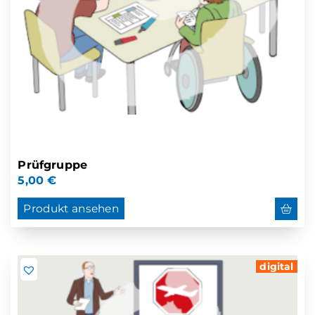
Prüfgruppe
5,00
€
Produkt ansehen
digital