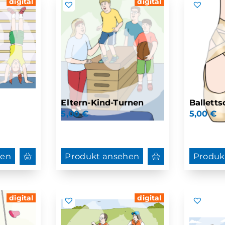
digital
digital
Eltern-Kind-Turnen
Ballett
5,00
€
5,00
€
hen
Produkt ansehen
Produk
digital
digital