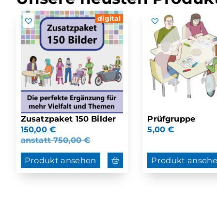
digital
Zusatzpaket 150 Bilder
Prüfgruppe
150,00
€
5,00
€
anstatt
750,00
€
Produkt ansehen
Produkt anseh