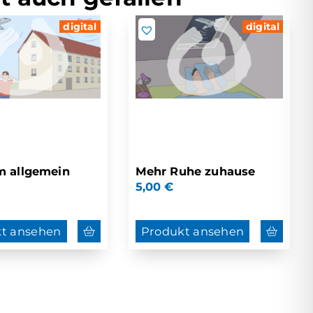
digital
digital
m allgemein
Mehr Ruhe zuhause
5,00
€
t ansehen
Produkt ansehen