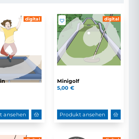
digital
digital
in
Minigolf
5,00
€
t ansehen
Produkt ansehen