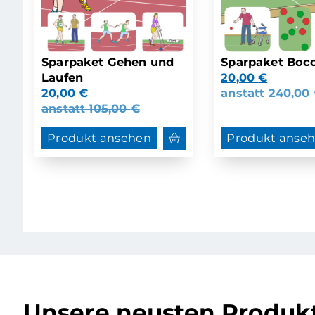
Sparpaket Gehen und
Sparpaket Bocc
Laufen
20,00
€
20,00
€
anstatt
240,00
anstatt
105,00
€
Produkt ansehen
Produkt anse
Unsere neusten Produkt