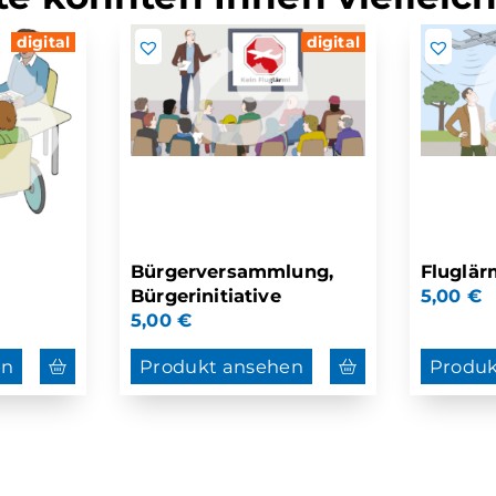
digital
digital
Bürgerversammlung,
Fluglär
Bürgerinitiative
5,00
€
5,00
€
en
Produkt ansehen
Produk