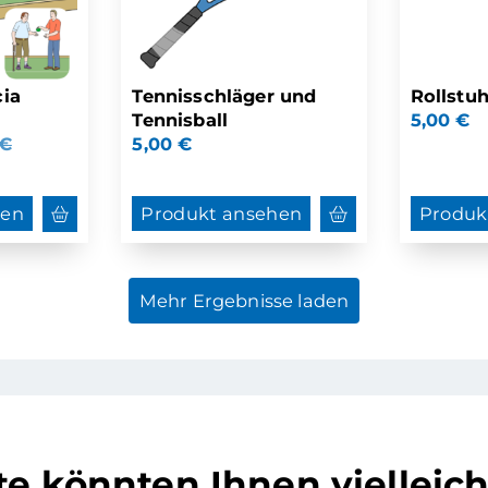
ia
Tennisschläger und
Rollstuh
Tennisball
5,00
€
€
5,00
€
hen
Produkt ansehen
Produk
Mehr Ergebnisse laden
e könnten Ihnen vielleich