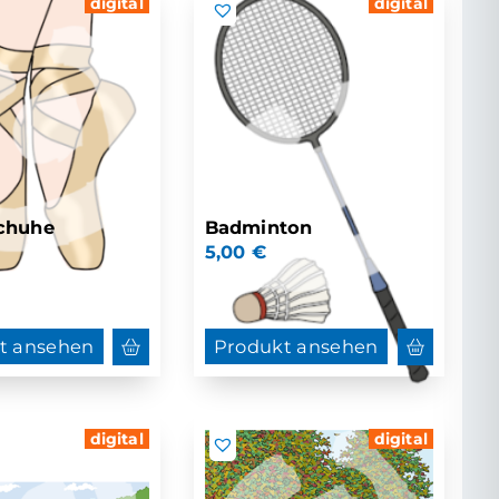
digital
digital
schuhe
Badminton
5,00
€
t ansehen
Produkt ansehen
digital
digital