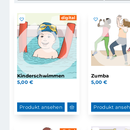
digital
Kinderschwimmen
Zumba
5,00
€
5,00
€
Produkt ansehen
Produkt anse