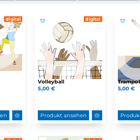
digital
digital
Volleyball
Trampol
5,00
€
5,00
€
hen
Produkt ansehen
Produk