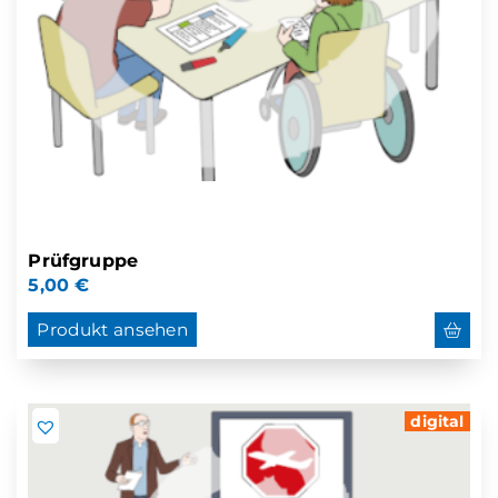
Prüfgruppe
5,00
€
Produkt ansehen
digital