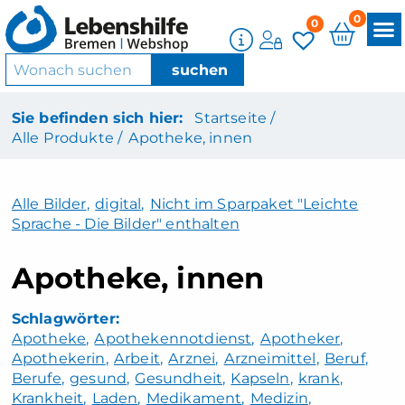
0
0
Sie befinden sich hier:
Startseite /
Alle Produkte /
Apotheke, innen
Alle Bilder
,
digital
,
Nicht im Sparpaket "Leichte
Sprache - Die Bilder" enthalten
Apotheke, innen
Apotheke
Apothekennotdienst
Apotheker
Apothekerin
Arbeit
Arznei
Arzneimittel
Beruf
Berufe
gesund
Gesundheit
Kapseln
krank
Krankheit
Laden
Medikament
Medizin