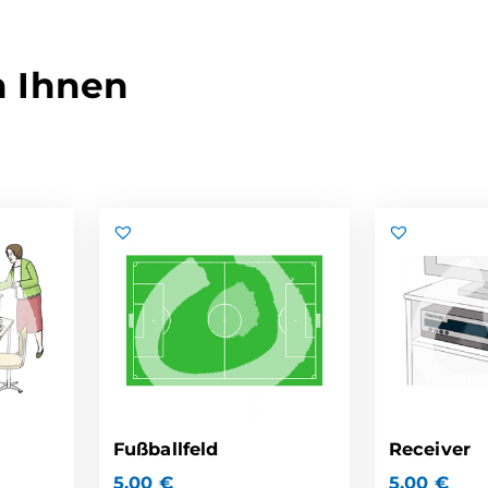
n Ihnen
Fußballfeld
Receiver
5,00
€
5,00
€