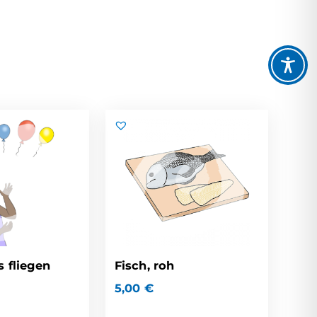
s fliegen
Fisch, roh
5,00
€