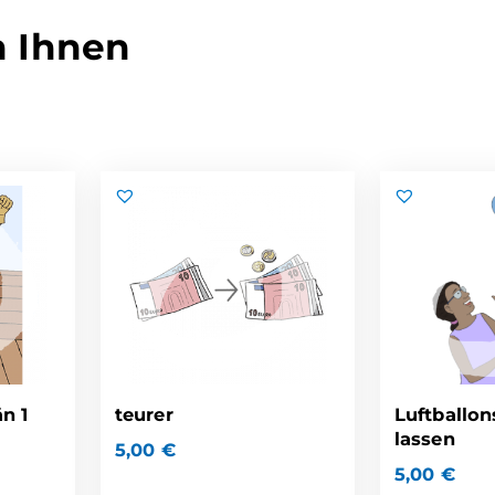
n Ihnen
än 1
teurer
Luftballon
lassen
5,00
€
5,00
€