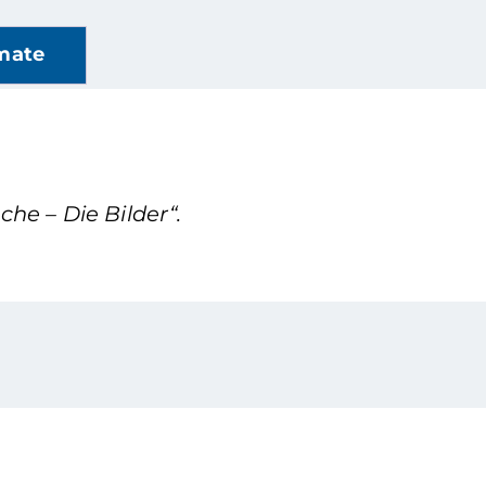
mate
he – Die Bilder“.