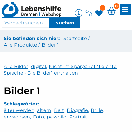
0
Sie befinden sich hier:
Startseite /
Alle Produkte /
Bilder 1
Alle Bilder
,
digital
,
Nicht im Sparpaket "Leichte
Sprache - Die Bilder" enthalten
Bilder 1
älter werden
altern
Bart
Biografie
Brille
erwachsen
Foto
passbild
Portrait