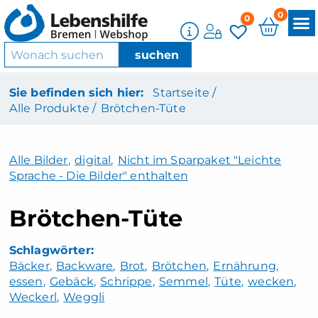
0
0
Sie befinden sich hier:
Startseite /
Alle Produkte /
Brötchen-Tüte
Alle Bilder
,
digital
,
Nicht im Sparpaket "Leichte
Sprache - Die Bilder" enthalten
Brötchen-Tüte
Bäcker
Backware
Brot
Brötchen
Ernährung
essen
Gebäck
Schrippe
Semmel
Tüte
wecken
Weckerl
Weggli