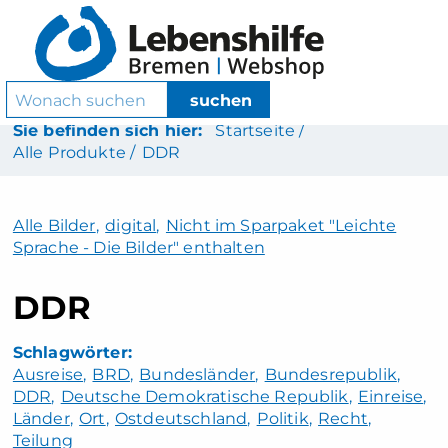
Sie befinden sich hier:
Startseite /
Alle Produkte /
DDR
Alle Bilder
,
digital
,
Nicht im Sparpaket "Leichte
Sprache - Die Bilder" enthalten
DDR
Ausreise
BRD
Bundesländer
Bundesrepublik
DDR
Deutsche Demokratische Republik
Einreise
Länder
Ort
Ostdeutschland
Politik
Recht
Teilung