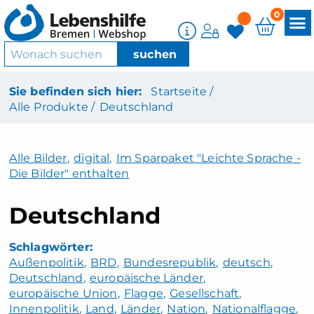
0
Sie befinden sich hier:
Startseite /
Alle Produkte /
Deutschland
Alle Bilder
,
digital
,
Im Sparpaket "Leichte Sprache -
Die Bilder" enthalten
Deutschland
Außenpolitik
BRD
Bundesrepublik
deutsch
Deutschland
europäische Länder
europäische Union
Flagge
Gesellschaft
Innenpolitik
Land
Länder
Nation
Nationalflagge