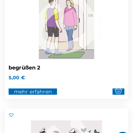
begrüßen 2
5,00
€
mehr erfahren