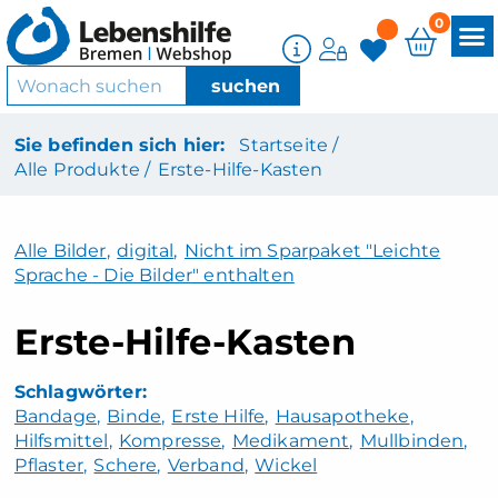
0
Sie befinden sich hier:
Startseite /
Alle Produkte /
Erste-Hilfe-Kasten
Alle Bilder
,
digital
,
Nicht im Sparpaket "Leichte
Sprache - Die Bilder" enthalten
Erste-Hilfe-Kasten
Bandage
Binde
Erste Hilfe
Hausapotheke
Hilfsmittel
Kompresse
Medikament
Mullbinden
Pflaster
Schere
Verband
Wickel