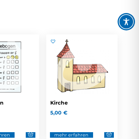
en
Kirche
5,00
€
hren
mehr erfahren