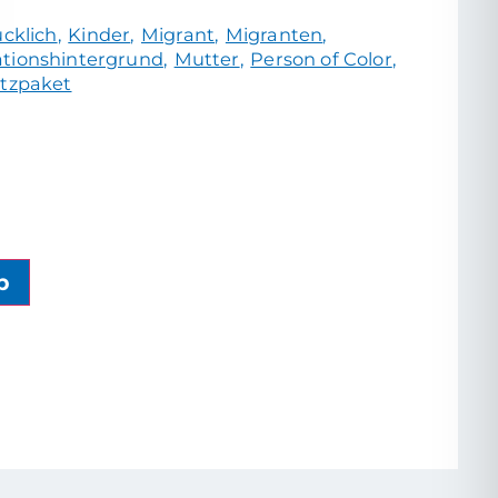
ücklich
Kinder
Migrant
Migranten
ationshintergrund
Mutter
Person of Color
tzpaket
b