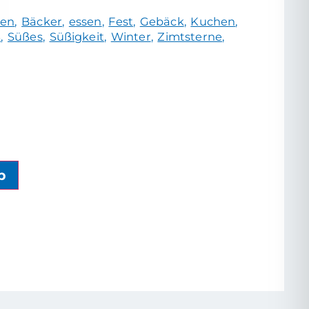
ken
Bäcker
essen
Fest
Gebäck
Kuchen
ß
Süßes
Süßigkeit
Winter
Zimtsterne
b