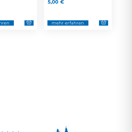
5,00
€
hren
mehr erfahren