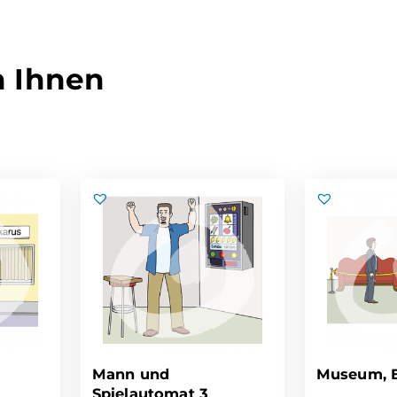
n Ihnen
Mann und
Museum, E
Spielautomat 3