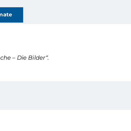
mate
he – Die Bilder“.