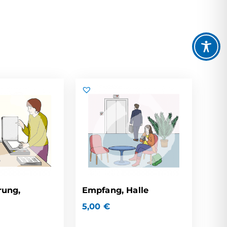
rung,
Empfang, Halle
5,00
€