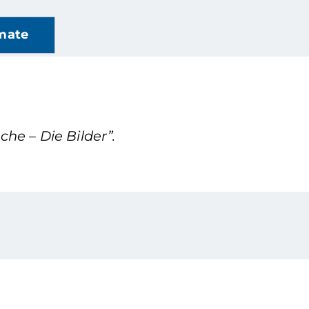
mate
he – Die Bilder”.