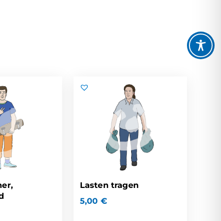
er,
Lasten tragen
d
5,00
€