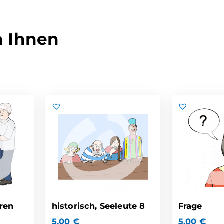
n Ihnen
eren
historisch, Seeleute 8
Frage
5,00
€
5,00
€