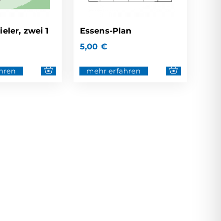
eler, zwei 1
Essens-Plan
5,00
€
hren
mehr erfahren