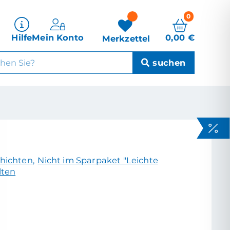
0
0,00
€
Hilfe
Mein Konto
Merkzettel
hichten
,
Nicht im Sparpaket "Leichte
lten