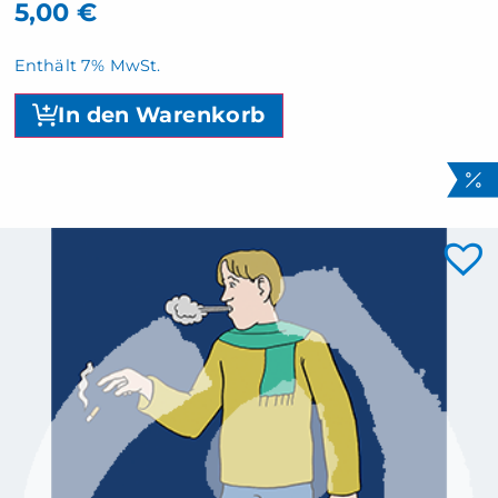
5,00
€
Enthält 7% MwSt.
In den Warenkorb