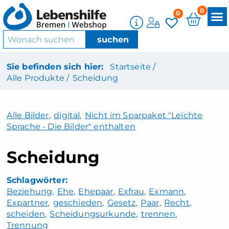
0
0
Sie befinden sich hier:
Startseite /
Alle Produkte /
Scheidung
Alle Bilder
,
digital
,
Nicht im Sparpaket "Leichte
Sprache - Die Bilder" enthalten
Scheidung
Beziehung
Ehe
Ehepaar
Exfrau
Exmann
Expartner
geschieden
Gesetz
Paar
Recht
scheiden
Scheidungsurkunde
trennen
Trennung