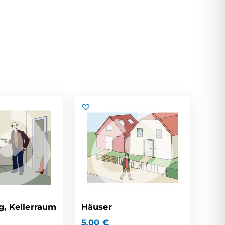
g, Kellerraum
Häuser
5,00
€