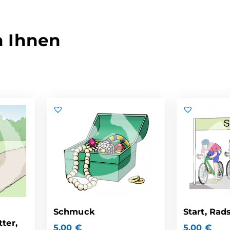
n Ihnen
Schmuck
Start, Rad
ter,
5,00
€
5,00
€