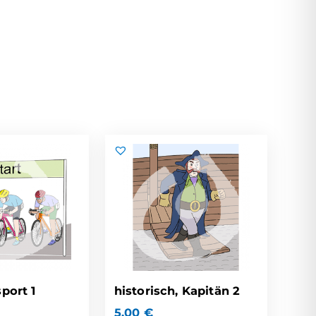
sport 1
historisch, Kapitän 2
5,00
€