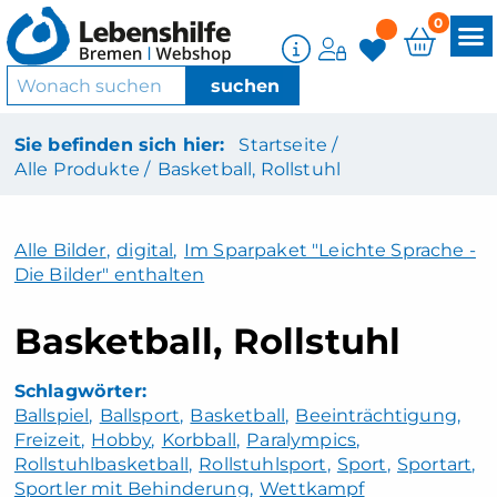
0
Sie befinden sich hier:
Startseite /
Alle Produkte /
Basketball, Rollstuhl
Alle Bilder
,
digital
,
Im Sparpaket "Leichte Sprache -
Die Bilder" enthalten
Basketball, Rollstuhl
Ballspiel
Ballsport
Basketball
Beeinträchtigung
Freizeit
Hobby
Korbball
Paralympics
Rollstuhlbasketball
Rollstuhlsport
Sport
Sportart
Sportler mit Behinderung
Wettkampf