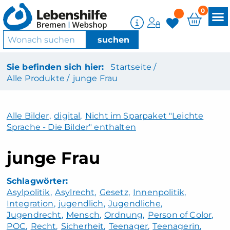
0
Sie befinden sich hier:
Startseite /
Alle Produkte /
junge Frau
Alle Bilder
,
digital
,
Nicht im Sparpaket "Leichte
Sprache - Die Bilder" enthalten
junge Frau
Asylpolitik
Asylrecht
Gesetz
Innenpolitik
Integration
jugendlich
Jugendliche
Jugendrecht
Mensch
Ordnung
Person of Color
POC
Recht
Sicherheit
Teenager
Teenagerin