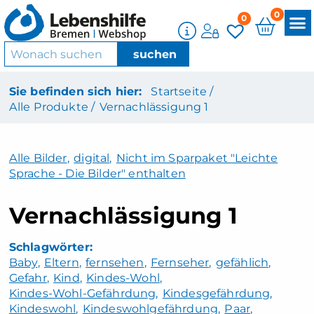
0
0
Sie befinden sich hier:
Startseite /
Alle Produkte /
Vernachlässigung 1
Alle Bilder
,
digital
,
Nicht im Sparpaket "Leichte
Sprache - Die Bilder" enthalten
Vernachlässigung 1
Baby
Eltern
fernsehen
Fernseher
gefählich
Gefahr
Kind
Kindes-Wohl
Kindes-Wohl-Gefährdung
Kindesgefährdung
Kindeswohl
Kindeswohlgefährdung
Paar