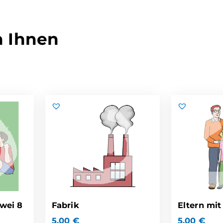
n Ihnen
zwei 8
Fabrik
Eltern mit
5,00
€
5,00
€