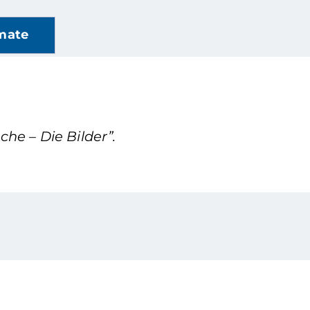
mate
he – Die Bilder”.