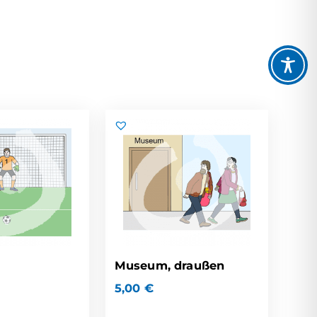
Museum, draußen
5,00
€