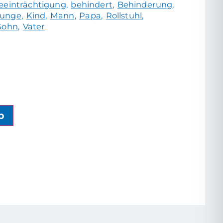
eeinträchtigung
behindert
Behinderung
Junge
Kind
Mann
Papa
Rollstuhl
Sohn
Vater
b